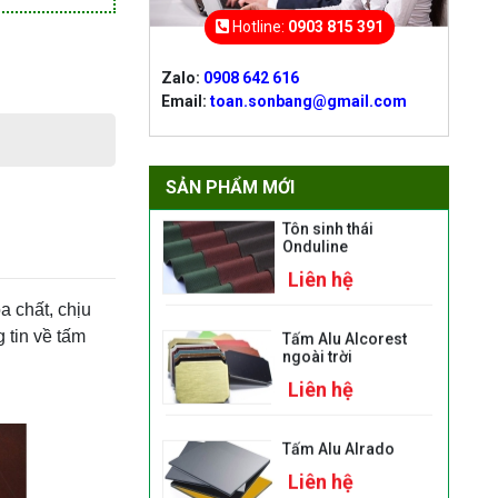
5mm
Liên hệ
Hotline:
0903 815 391
Zalo:
0908 642 616
Tấm lợp lấy sáng
poly đặc ruột 10mm
Email:
toan.sonbang@gmail.com
Liên hệ
SẢN PHẨM MỚI
Tôn sinh thái
Onduline
Liên hệ
Tấm Alu Alcorest
a chất, chịu
ngoài trời
 tin về tấm
Liên hệ
Tấm Alu Alrado
Liên hệ