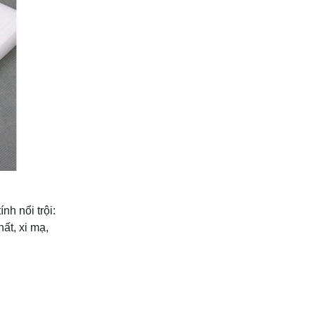
Tấm lợp lấy sáng
poly đặc Solarflat
Liên hệ
Tấm nhựa PP rỗng
Liên hệ
Tấm phíp nâu cách
điện
Liên hệ
h nổi trội:
ất, xi mạ,
Nhựa POM
Liên hệ