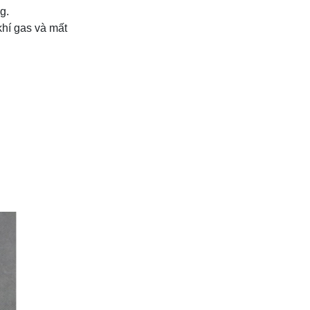
Tấm lấy sáng poly
g.
Solar Light rỗng
hí gas và mất
5mm
Liên hệ
Tấm lợp lấy sáng
poly đặc ruột 10mm
Liên hệ
Tôn sinh thái
Onduline
Liên hệ
Tấm Alu Alcorest
ngoài trời
Liên hệ
Tấm Alu Alrado
Liên hệ