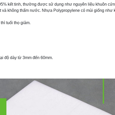
t 95% kết tinh, thường được sử dụng như nguyên liệu khuôn cứn
ốt và không thấm nước. Nhựa Polypropylene có mùi giống như k
thì tuổi thọ giảm.
oại độ dày từ 3mm đến 60mm.