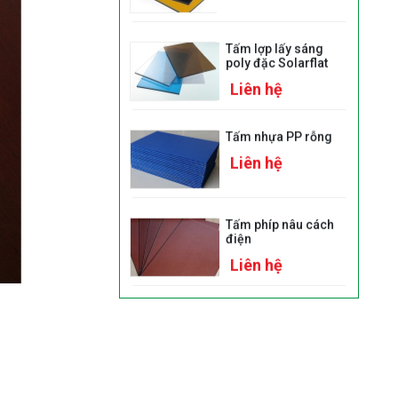
Tấm lợp lấy sáng
poly đặc Solarflat
Liên hệ
Tấm nhựa PP rỗng
Liên hệ
Tấm phíp nâu cách
điện
Liên hệ
Nhựa POM
Liên hệ
Tôn sóng poly
Solmart sóng vuông