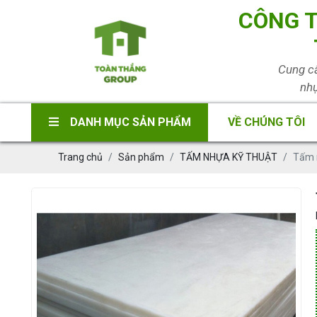
CÔNG T
Cung cấ
nhự
DANH MỤC SẢN PHẨM
VỀ CHÚNG TÔI
Trang chủ
Sản phẩm
TẤM NHỰA KỸ THUẬT
Tấm 