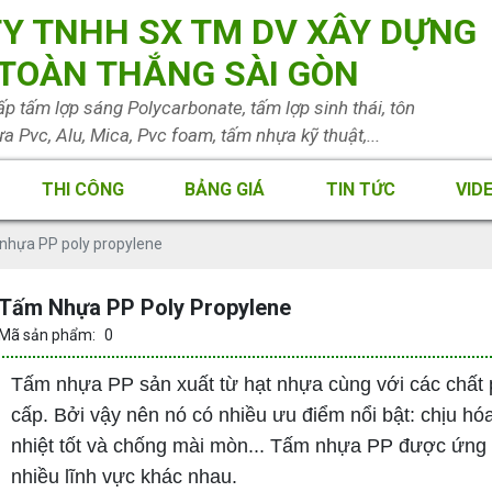
Y TNHH SX TM DV XÂY DỰNG
TOÀN THẮNG SÀI GÒN
p tấm lợp sáng Polycarbonate, tấm lợp sinh thái, tôn
a Pvc, Alu, Mica, Pvc foam, tấm nhựa kỹ thuật,...
THI CÔNG
BẢNG GIÁ
TIN TỨC
VID
nhựa PP poly propylene
Tấm Nhựa PP Poly Propylene
Mã sản phẩm:
0
Tấm nhựa PP sản xuất từ hạt nhựa cùng với các chất 
cấp. Bởi vậy nên nó có nhiều ưu điểm nổi bật: chịu hóa
nhiệt tốt và chống mài mòn... Tấm nhựa PP được ứng 
nhiều lĩnh vực khác nhau.