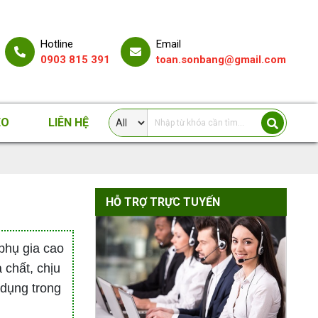
Tôn sóng vuông lấy
sáng poly Solar
Light
Hotline
Email
Liên hệ
0903 815 391
toan.sonbang@gmail.com
Tôn sóng tròn lấy
sáng poly Solar
Light
Liên hệ
EO
LIÊN HỆ
Tấm lấy sáng poly
Solar Light rỗng
10mm
Liên hệ
HỖ TRỢ TRỰC TUYẾN
Tấm lấy sáng poly
Solar Light rỗng
phụ gia cao
6mm
Liên hệ
 chất, chịu
dụng trong
Tấm lấy sáng poly
Solar Light rỗng