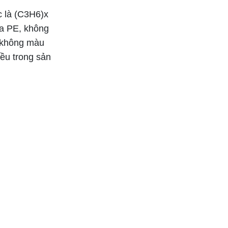
Liên hệ
c là (C3H6)x
ựa PE, không
Tôn sóng poly
, không màu
Solmart sóng tròn
ều trong sản
Liên hệ
Tấm poly đặc ruột
Solar Light
Liên hệ
Tấm lợp lấy sáng
poly SolLight Hàn
Quốc
Liên hệ
Tôn sinh thái
Onduline Tile 3D
Liên hệ