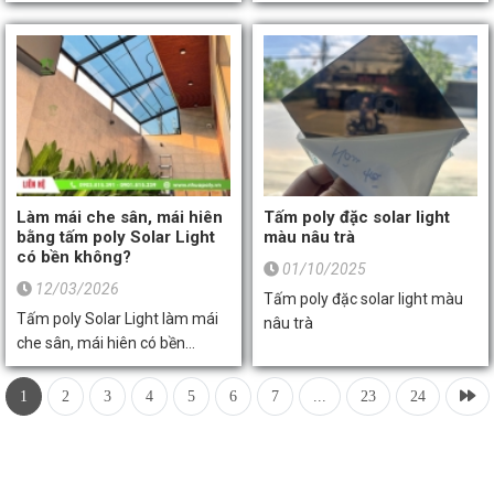
không? Khám phá ưu điểm, so
Polycarbonate trong nhà kính
sánh chi tiết các loại tấm Poly
trồng rau. Giải pháp lấy sáng
và quy trình thi công giếng trời
tối ưu, chống tia UV, cách nhiệt
lấy sáng chuẩn kỹ thuật từ
hiệu quả từ thương hiệu Poly
chuyên gia Toàn Thắng Sài
Solar Light.
Gòn
Làm mái che sân, mái hiên
Tấm poly đặc solar light
bằng tấm poly Solar Light
màu nâu trà
có bền không?
01/10/2025
12/03/2026
Tấm poly đặc solar light màu
Tấm poly Solar Light làm mái
nâu trà
che sân, mái hiên có bền
không? Tìm hiểu ưu điểm, độ
bền, thông số kỹ thuật và báo
1
2
3
4
5
6
7
...
23
24
giá mới nhất tại Toàn Thắng
Sài Gòn.