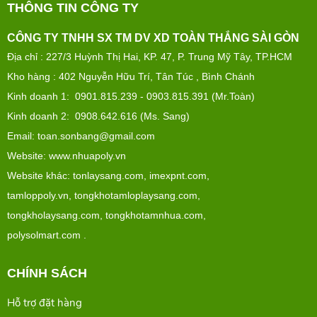
THÔNG TIN CÔNG TY
CÔNG TY TNHH SX TM DV XD TOÀN THẮNG SÀI GÒN
Địa chỉ :
227/3 Huỳnh Thị Hai, KP. 47, P. Trung Mỹ Tây, TP.HCM
Kho hàng : 402 Nguyễn Hữu Trí, Tân Túc , Bình Chánh
Kinh doanh 1: 0901.815.239 - 0903.815.391 (Mr.Toàn)
Kinh doanh 2: 0908.642.616 (Ms. Sang)
Email: toan.sonbang@gmail.com
Website: www.nhuapoly.vn
Website khác:
tonlaysang.com
,
imexpnt.com
,
tamloppoly.vn
,
tongkhotamloplaysang.com
,
tongkholaysang.com
,
tongkhotamnhua.com
,
polysolmart.com
.
CHÍNH SÁCH
Hỗ trợ đặt hàng