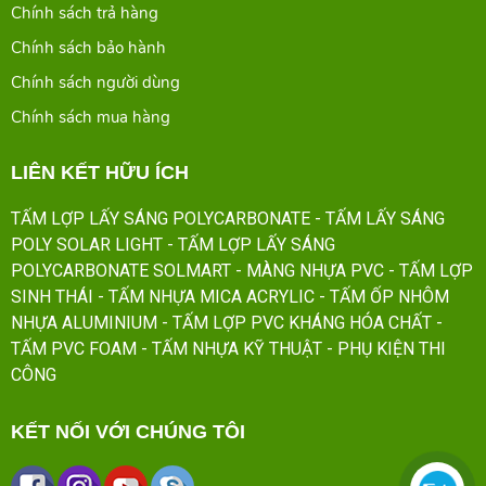
Chính sách trả hàng
Chính sách bảo hành
Chính sách người dùng
Chính sách mua hàng
LIÊN KẾT HỮU ÍCH
TẤM LỢP LẤY SÁNG POLYCARBONATE
- TẤM LẤY SÁNG
POLY SOLAR LIGHT
- TẤM LỢP LẤY SÁNG
POLYCARBONATE SOLMART
- MÀNG NHỰA PVC
- TẤM LỢP
SINH THÁI
- TẤM NHỰA MICA ACRYLIC
- TẤM ỐP NHÔM
NHỰA ALUMINIUM
- TẤM LỢP PVC KHÁNG HÓA CHẤT
-
TẤM PVC FOAM
- TẤM NHỰA KỸ THUẬT
- PHỤ KIỆN THI
CÔNG
KẾT NỐI VỚI CHÚNG TÔI