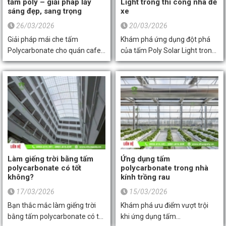
tấm poly – giải pháp lấy
Light trong thi công nhà để
nhiều người chưa hiểu rõ về
cấp tấm nhựa PVC công
sáng đẹp, sang trọng
xe
dòng vật liệu này. Vậy thì hãy
nghiệp bền đẹp, đa dạng kích
26/03/2026
20/03/2026
cùng Toàn Thắng Sài Gòn tìm
thước thì có thể liên hệ ngay
Giải pháp mái che tấm
Khám phá ứng dụng đột phá
hiểu tấm nhựa kỹ thuật HDPE
Toàn Thắng Sài Gòn nhé.
Polycarbonate cho quán cafe
của tấm Poly Solar Light trong
là gì? Đặc tính và ứng dụng ra
giúp lấy sáng tự nhiên, chống
thi công nhà để xe. Giải pháp
sao ngay trong bài viết dưới
nóng hiệu quả, tăng tính thẩm
tối ưu giúp chống nóng, lấy
đây nhé.
mỹ và tối ưu không gian kinh
sáng tự nhiên và bảo vệ
doanh.
phương tiện bền bỉ. Xem ngay
báo giá và kỹ thuật thi công
chuẩn từ Toàn Thắng Sài Gòn.
Làm giếng trời bằng tấm
Ứng dụng tấm
polycarbonate có tốt
polycarbonate trong nhà
không?
kính trồng rau
17/03/2026
15/03/2026
Bạn thắc mắc làm giếng trời
Khám phá ưu điểm vượt trội
bằng tấm polycarbonate có tốt
khi ứng dụng tấm