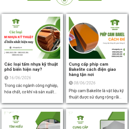
Các loại tấm nhựa kỹ thuật
Cung cấp phíp cam
phổ biến hiện nay?
Bakelite cách điện giao
hàng tận nơi
16/06/2026
08/06/2026
Trong các ngành công nghiệp,
Phíp cam Bakelite là vật liệu kỹ
hóa chất, cơ khí và sản xuất
thuật được sử dụng rộng rãi
linh kiện điện tử hiện nay, hầu
nhờ khả năng cách điện tốt,
hết các doanh nghiệp đều đang
chịu nhiệt cao và độ bền cơ học
tìm kiếm những loại vật liệu
ổn định. Sản phẩm phù hợp
bền bỉ, cách điện tốt để thay
cho nhiều ứng dụng như chế
thế cho kim loại truyền thống.
tạo bảng mạch điện tử, linh