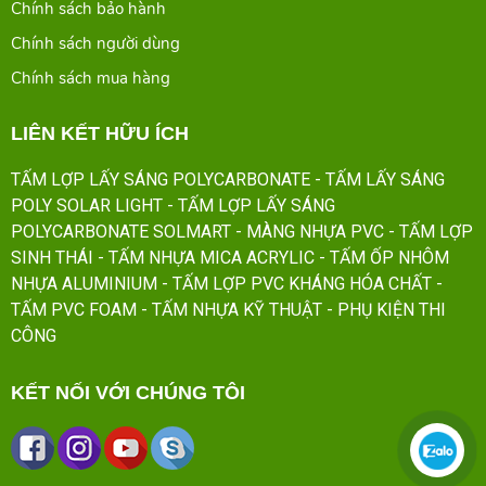
Chính sách bảo hành
Chính sách người dùng
Chính sách mua hàng
LIÊN KẾT HỮU ÍCH
TẤM LỢP LẤY SÁNG POLYCARBONATE
- TẤM LẤY SÁNG
POLY SOLAR LIGHT
- TẤM LỢP LẤY SÁNG
POLYCARBONATE SOLMART
- MÀNG NHỰA PVC
- TẤM LỢP
SINH THÁI
- TẤM NHỰA MICA ACRYLIC
- TẤM ỐP NHÔM
NHỰA ALUMINIUM
- TẤM LỢP PVC KHÁNG HÓA CHẤT
-
TẤM PVC FOAM
- TẤM NHỰA KỸ THUẬT
- PHỤ KIỆN THI
CÔNG
KẾT NỐI VỚI CHÚNG TÔI