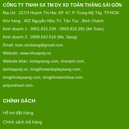
CÔNG TY TNHH SX TM DV XD TOÀN THẮNG SÀI GÒN
Địa chỉ :
227/3 Huỳnh Thị Hai, KP. 47, P. Trung Mỹ Tây, TP.HCM
Kho hàng : 402 Nguyễn Hữu Trí, Tân Túc , Bình Chánh
Kinh doanh 1: 0901.815.239 - 0903.815.391 (Mr.Toàn)
Kinh doanh 2: 0908.642.616 (Ms. Sang)
Email: toan.sonbang@gmail.com
Website: www.nhuapoly.vn
Website khác:
tonlaysang.com
,
imexpnt.com
,
tamloppoly.vn
,
tongkhotamloplaysang.com
,
tongkholaysang.com
,
tongkhotamnhua.com
,
polysolmart.com
.
CHÍNH SÁCH
Hỗ trợ đặt hàng
Chính sách trả hàng