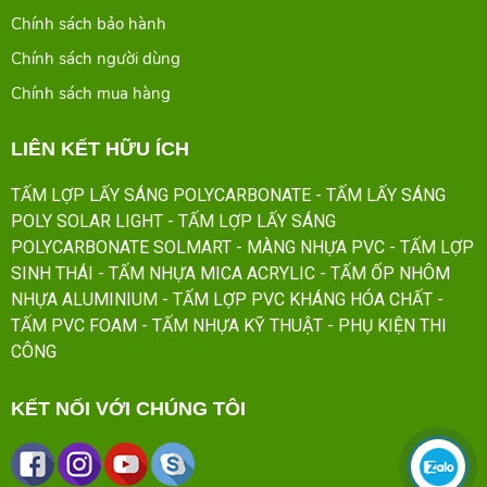
Chính sách bảo hành
Chính sách người dùng
Chính sách mua hàng
LIÊN KẾT HỮU ÍCH
TẤM LỢP LẤY SÁNG POLYCARBONATE
- TẤM LẤY SÁNG
POLY SOLAR LIGHT
- TẤM LỢP LẤY SÁNG
POLYCARBONATE SOLMART
- MÀNG NHỰA PVC
- TẤM LỢP
SINH THÁI
- TẤM NHỰA MICA ACRYLIC
- TẤM ỐP NHÔM
NHỰA ALUMINIUM
- TẤM LỢP PVC KHÁNG HÓA CHẤT
-
TẤM PVC FOAM
- TẤM NHỰA KỸ THUẬT
- PHỤ KIỆN THI
CÔNG
KẾT NỐI VỚI CHÚNG TÔI