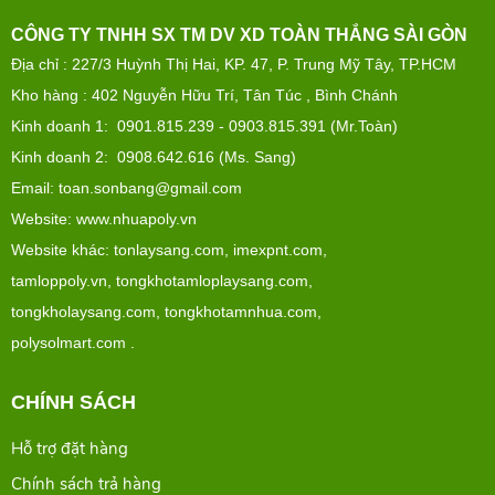
CÔNG TY TNHH SX TM DV XD TOÀN THẮNG SÀI GÒN
Địa chỉ :
227/3 Huỳnh Thị Hai, KP. 47, P. Trung Mỹ Tây, TP.HCM
Kho hàng : 402 Nguyễn Hữu Trí, Tân Túc , Bình Chánh
Kinh doanh 1: 0901.815.239 - 0903.815.391 (Mr.Toàn)
Kinh doanh 2: 0908.642.616 (Ms. Sang)
Email: toan.sonbang@gmail.com
Website: www.nhuapoly.vn
Website khác:
tonlaysang.com
,
imexpnt.com
,
tamloppoly.vn
,
tongkhotamloplaysang.com
,
tongkholaysang.com
,
tongkhotamnhua.com
,
polysolmart.com
.
CHÍNH SÁCH
Hỗ trợ đặt hàng
Chính sách trả hàng