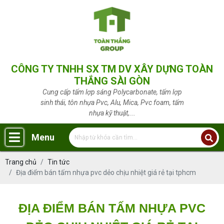
CÔNG TY TNHH SX TM DV XÂY DỰNG TOÀN
THẮNG SÀI GÒN
Cung cấp tấm lợp sáng Polycarbonate, tấm lợp
sinh thái, tôn nhựa Pvc, Alu, Mica, Pvc foam, tấm
nhựa kỹ thuật,...
Menu
Trang chủ
Tin tức
Địa điểm bán tấm nhựa pvc dẻo chịu nhiệt giá rẻ tại tphcm
ĐỊA ĐIỂM BÁN TẤM NHỰA PVC