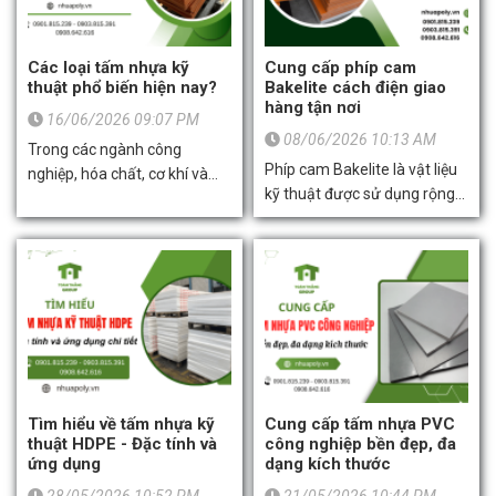
Các loại tấm nhựa kỹ
Cung cấp phíp cam
thuật phổ biến hiện nay?
Bakelite cách điện giao
hàng tận nơi
16/06/2026 09:07 PM
08/06/2026 10:13 AM
Trong các ngành công
Phíp cam Bakelite là vật liệu
nghiệp, hóa chất, cơ khí và
kỹ thuật được sử dụng rộng
sản xuất linh kiện điện tử hiện
rãi nhờ khả năng cách điện
nay, hầu hết các doanh
tốt, chịu nhiệt cao và độ bền
nghiệp đều đang tìm kiếm
cơ học ổn định. Sản phẩm
những loại vật liệu bền bỉ,
phù hợp cho nhiều ứng dụng
cách điện tốt để thay thế cho
như chế tạo bảng mạch điện
kim loại truyền thống. Và các
tử, linh kiện máy móc, tấm lót
sản phẩm nhựa kỹ thuật
cách điện và gia công cơ khí
chính là dòng vật liệu không
CNC. Với đặc tính dễ gia công
thể bỏ qua. Bởi vì chúng sở
và tuổi thọ cao, phíp cam
hữu nhiều đặc tính vượt trội
Tìm hiểu về tấm nhựa kỹ
Cung cấp tấm nhựa PVC
Bakelite đáp ứng hiệu quả
như độ bền cơ học cao,
thuật HDPE - Đặc tính và
công nghiệp bền đẹp, đa
nhu cầu của nhiều ngành
ứng dụng
dạng kích thước
kháng hóa chất, chịu nhiệt tốt
công nghiệp hiện nay. Công ty
và chống ăn mòn. Vậy có